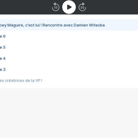
bey Maguire, c'est lui ! Rencontre avec Damien Witecka
e 6
e 5
e 4
e 3
s créatrices de la VF !
e 2
e 1
e Mektoub My Love arrive enfin ! Rencontre avec Shaïn Boumedine et Sal
i : après Toni en famille
elle réalise le bouleversant Dites lui que je l'aime