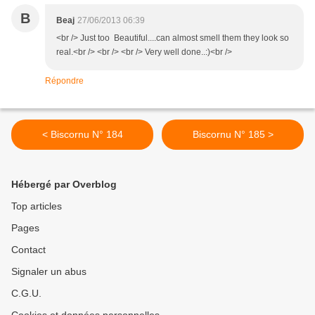
B
Beaj
27/06/2013 06:39
<br /> Just too Beautiful....can almost smell them they look so
real.<br /> <br /> <br /> Very well done..:)<br />
Répondre
< Biscornu N° 184
Biscornu N° 185 >
Hébergé par Overblog
Top articles
Pages
Contact
Signaler un abus
C.G.U.