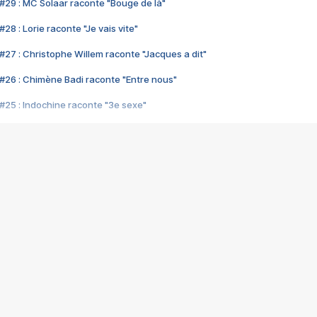
#29 : MC Solaar raconte "Bouge de là"
28 : Lorie raconte "Je vais vite"
#27 : Christophe Willem raconte "Jacques a dit"
#26 : Chimène Badi raconte "Entre nous"
#25 : Indochine raconte "3e sexe"
#24 : Zaho raconte "C'est chelou"
#23 : Patrick Bruel raconte "Au café des délices"
#22 : Kyo raconte "Le chemin"
#21 : Nolwenn Leroy raconte "Cassé"
#20 : Patrick Hernandez raconte "Born to be alive"
#19 : Lorie raconte "Près de moi"
#18 : Michael Jones raconte "A nos actes manqués" (avec Jean-Jacque
#17 : Khaled raconte "Aïcha"