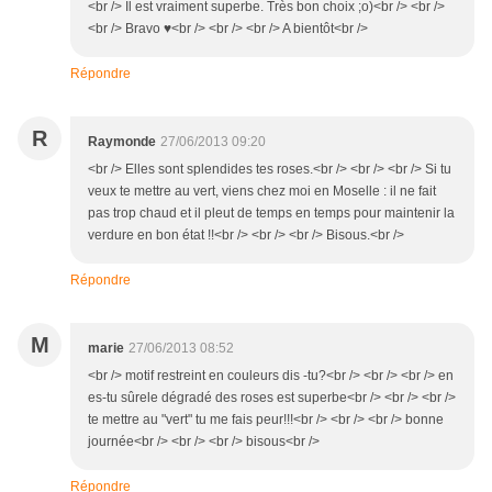
<br /> Il est vraiment superbe. Très bon choix ;o)<br /> <br />
<br /> Bravo ♥<br /> <br /> <br /> A bientôt<br />
Répondre
R
Raymonde
27/06/2013 09:20
<br /> Elles sont splendides tes roses.<br /> <br /> <br /> Si tu
veux te mettre au vert, viens chez moi en Moselle : il ne fait
pas trop chaud et il pleut de temps en temps pour maintenir la
verdure en bon état !!<br /> <br /> <br /> Bisous.<br />
Répondre
M
marie
27/06/2013 08:52
<br /> motif restreint en couleurs dis -tu?<br /> <br /> <br /> en
es-tu sûrele dégradé des roses est superbe<br /> <br /> <br />
te mettre au "vert" tu me fais peur!!!<br /> <br /> <br /> bonne
journée<br /> <br /> <br /> bisous<br />
Répondre