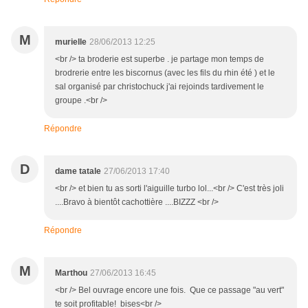
M
murielle
28/06/2013 12:25
<br /> ta broderie est superbe . je partage mon temps de
brodrerie entre les biscornus (avec les fils du rhin été ) et le
sal organisé par christochuck j'ai rejoinds tardivement le
groupe .<br />
Répondre
D
dame tatale
27/06/2013 17:40
<br /> et bien tu as sorti l'aiguille turbo lol...<br /> C'est très joli
....Bravo à bientôt cachottière ....BIZZZ <br />
Répondre
M
Marthou
27/06/2013 16:45
<br /> Bel ouvrage encore une fois. Que ce passage "au vert"
te soit profitable! bises<br />