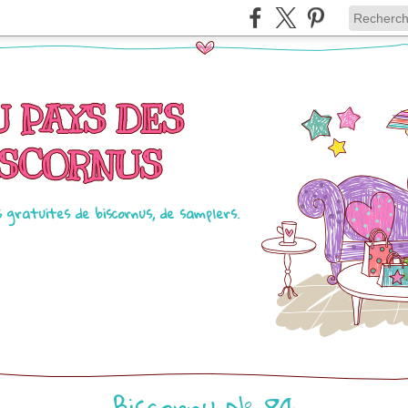
U PAYS DES
ISCORNUS
s gratuites de biscornus, de samplers.
Biscornu N° 84