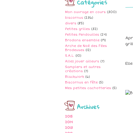
Catégories
Mon ouvrage en cours
(300)
biscornus
(236)
divers
(85)
Petites grilles
(32)
Petites Pendouilles
(24)
Apr
Brodons ensemble
(19)
gri
Arche de Noé des Fées
Brodeuses
(12)
S.A.L.
(10)
Allez jouer ailleurs
(7)
Ell
Samplers et autres
créations
(7)
Blackwork
(6)
Biscornus en fête
(5)
Mes petites cachotteries
(5)
Archives
2015
2014
2013