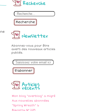
Recherche
Recherche
une
Newsletter
Abonnez-vous pour être
averti des nouveaux articles
publiés.
E
m
a
i
l
Articles
récents
Mon blog "overblog" a migré
Aux nouvelles abonnées
"Spring Wreath" 6
Biscornu N° 239