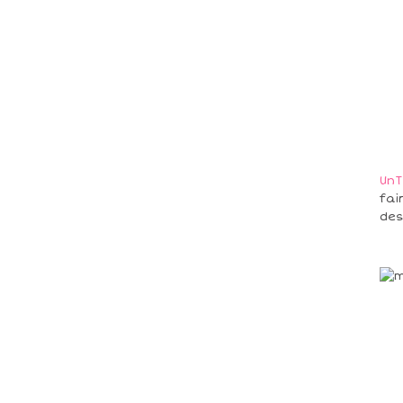
UnT
fai
des