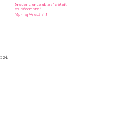
Brodons ensemble : "c'était
en décembre "11
"Spring Wreath" 5
rodé