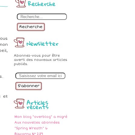
Recherche
Recherche
vous
Newsletter
 mon
eil,
Abonnez-vous pour être
averti des nouveaux articles
publiés.
E
m
s.
a
i
l
e et
Articles
récents
Mon blog "overblog" a migré
Aux nouvelles abonnées
"Spring Wreath" 6
Biscornu N° 239