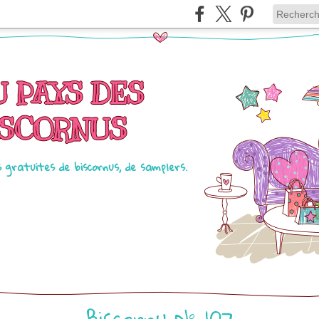
U PAYS DES
ISCORNUS
s gratuites de biscornus, de samplers.
Biscornu N° 107