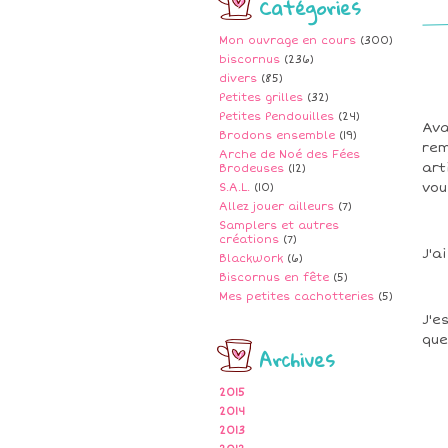
Catégories
Mon ouvrage en cours
(300)
biscornus
(236)
divers
(85)
Petites grilles
(32)
Petites Pendouilles
(24)
Ava
Brodons ensemble
(19)
rem
Arche de Noé des Fées
art
Brodeuses
(12)
vou
S.A.L.
(10)
Allez jouer ailleurs
(7)
Samplers et autres
créations
(7)
J'a
Blackwork
(6)
Biscornus en fête
(5)
Mes petites cachotteries
(5)
J'e
que
Archives
2015
2014
2013