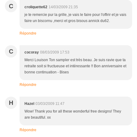
C
croliquette62
14/03/2009 21:35
je te remercie pur la grille, je vais le faire pour l'offirir et je vais
faire un biscornu ,merci et gros bisous annick du62.
Répondre
C
cocoray
08/03/2009 17:53
Merci Louison Ton sampler est très beau. Je suis ravie que ta
retraite soit si fructueuse et intéressante !! Bon anniversaire et
bonne continuation - Bises
Répondre
H
Hazel
03/03/2009 11:47
Wow! Thank you for all these wonderful free designs! They
are beautiful. xx
Répondre