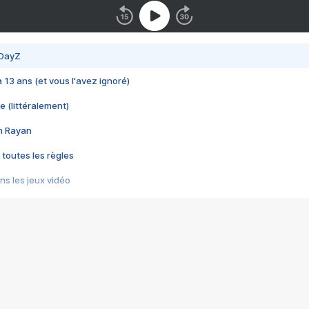
 DayZ
 a 13 ans (et vous l'avez ignoré)
e (littéralement)
im Rayan
 toutes les règles
s les jeux vidéo
us choquant de Rockstar ? - Le scandale BULLY
e plus moche de Steam
du RÊVE tourne au CAUCHEMAR
pendant 8 heures
it… à tort