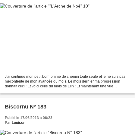
J'ai continué mon petit bonhomme de chemin toute seule et je ne suis pas
mécontente de mon avancée du mois. Le mois dernier ma progression
donnait ceci : Et voici celle du mois de juin : Et maintenant une vue
d'ensemble : Vous pourriez croire que mon...
Biscornu N° 183
Publié le 17/06/2013 à 06:23
Par
Louison