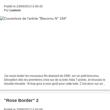
Publié le 24/06/2013 à 06:42
Par
Louison
J'ai voulu tester les nouveaux fils diamant de DMC sur un petit biscornu.
Déception dès les premières croix sur de la toile Aïda 7 points. Je trouvais le
résultat minable : fil trop gros à mon goût pour cette toile. C'est donc sur une
toile Aïda 5.5 que...
"Rose Border" 2
Publié le 20/06/2013 à 05:00