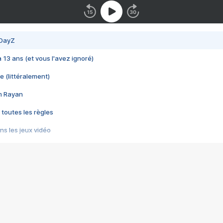
 DayZ
 a 13 ans (et vous l'avez ignoré)
e (littéralement)
im Rayan
 toutes les règles
s les jeux vidéo
us choquant de Rockstar ? - Le scandale BULLY
e plus moche de Steam
du RÊVE tourne au CAUCHEMAR
pendant 8 heures
it… à tort