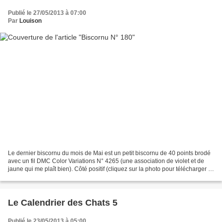
Publié le 27/05/2013 à 07:00
Par
Louison
Le dernier biscornu du mois de Mai est un petit biscornu de 40 points brodé
avec un fil DMC Color Variations N° 4265 (une association de violet et de
jaune qui me plaît bien). Côté positif (cliquez sur la photo pour télécharger la
grille) Côté négatif...
Le Calendrier des Chats 5
Publié le 23/05/2013 à 05:00