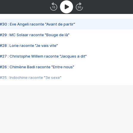
#30 : Eve Angeli raconte "Avant de partir"
#29 : MC Solaar raconte "Bouge de là"
28 : Lorie raconte "Je vais vite"
#27 : Christophe Willem raconte "Jacques a dit"
#26 : Chimène Badi raconte "Entre nous"
#25 : Indochine raconte "3e sexe"
#24 : Zaho raconte "C'est chelou"
#23 : Patrick Bruel raconte "Au café des délices"
#22 : Kyo raconte "Le chemin"
#21 : Nolwenn Leroy raconte "Cassé"
#20 : Patrick Hernandez raconte "Born to be alive"