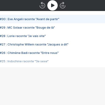
#30 : Eve Angeli raconte "Avant de partir"
#29 : MC Solaar raconte "Bouge de là"
28 : Lorie raconte "Je vais vite"
#27 : Christophe Willem raconte "Jacques a dit"
#26 : Chimène Badi raconte "Entre nous"
#25 : Indochine raconte "3e sexe"
#24 : Zaho raconte "C'est chelou"
#23 : Patrick Bruel raconte "Au café des délices"
#22 : Kyo raconte "Le chemin"
#21 : Nolwenn Leroy raconte "Cassé"
#20 : Patrick Hernandez raconte "Born to be alive"