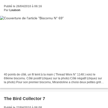
Publié le 26/04/2010 à 06:16
Par
Louison
40 points de côté, un fil teint à la main ( Thread Worx N° 1148 ) voici le
69ème biscornu. Côté positif (cliquez sur la photo) Côté négatif (cliquez sur
la photo) Pour son premier biscornu, Mirandoline a choisi deux petites grilles
et les a montées en...
The Bird Collector 7
Publié le 22/04/2010 à 06:08