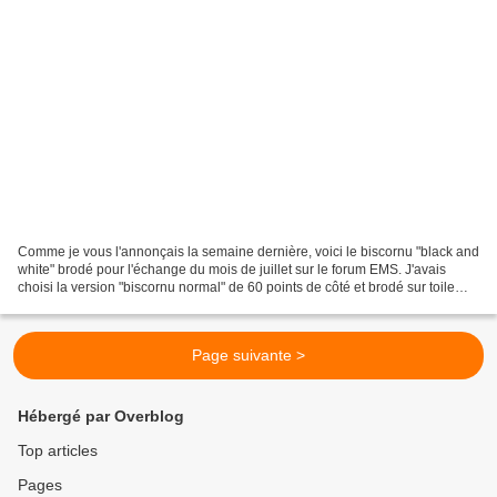
Comme je vous l'annonçais la semaine dernière, voici le biscornu "black and
white" brodé pour l'échange du mois de juillet sur le forum EMS. J'avais
choisi la version "biscornu normal" de 60 points de côté et brodé sur toile
Aïda 7 points/cm. Dans un...
Page suivante >
Hébergé par Overblog
Top articles
Pages