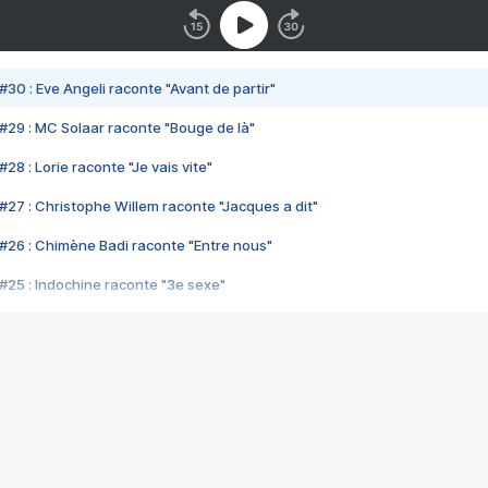
#30 : Eve Angeli raconte "Avant de partir"
#29 : MC Solaar raconte "Bouge de là"
28 : Lorie raconte "Je vais vite"
#27 : Christophe Willem raconte "Jacques a dit"
#26 : Chimène Badi raconte "Entre nous"
#25 : Indochine raconte "3e sexe"
#24 : Zaho raconte "C'est chelou"
#23 : Patrick Bruel raconte "Au café des délices"
#22 : Kyo raconte "Le chemin"
#21 : Nolwenn Leroy raconte "Cassé"
#20 : Patrick Hernandez raconte "Born to be alive"